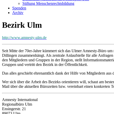
Stiftung Menschenrechtsbildung
Spenden
Archiv
Bezirk Ulm
http://www.amnesty-ulm.de
Seit Mitte der 70er-Jahre kümmert sich das Ulmer Amnesty-Büro um 
Dillingen zusammenhängt. Als zentrale Anlaufstelle für alle Anfrag
den Mitgliedern und Gruppen in der Region, stellt Informationsmater
Gruppen und vertritt den Bezirk in der Öffentlichkeit.
Das alles geschieht ehrenamtlich dank der Hilfe von Mitgliedern aus
Wer sich über die Arbeit des Bezirks orientieren will, schaut am bes
Mail über die aktuellen Bürozeiten bzw. vereinbart einen konkreten T
Amnesty International
Regionalbüro Ulm
Ensingerstr. 21
89073 Ulm