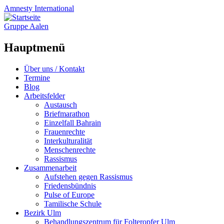
Amnesty
International
Gruppe Aalen
Hauptmenü
Zum
Über uns / Kontakt
Inhalt
Termine
springen
Blog
Arbeitsfelder
Austausch
Briefmarathon
Einzelfall Bahrain
Frauenrechte
Interkulturalität
Menschenrechte
Rassismus
Zusammenarbeit
Aufstehen gegen Rassismus
Friedensbündnis
Pulse of Europe
Tamilische Schule
Bezirk Ulm
Behandlungszentrum für Folteropfer Ulm