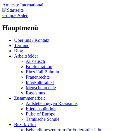
Amnesty
International
Gruppe Aalen
Hauptmenü
Zum
Über uns / Kontakt
Inhalt
Termine
springen
Blog
Arbeitsfelder
Austausch
Briefmarathon
Einzelfall Bahrain
Frauenrechte
Interkulturalität
Menschenrechte
Rassismus
Zusammenarbeit
Aufstehen gegen Rassismus
Friedensbündnis
Pulse of Europe
Tamilische Schule
Bezirk Ulm
Behandlungszentrum für Folteropfer Ulm